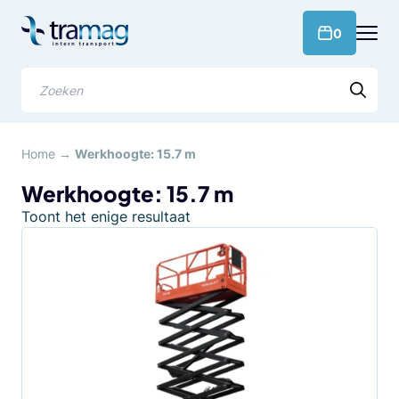
Meteen
naar
products 
0
de
content
Zoeken
Home
→
Werkhoogte: 15.7 m
Werkhoogte: 15.7 m
Toont het enige resultaat