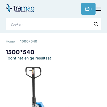
Meteen
naar
products 
0
de
content
Zoeken
Home
→
1500*540
1500*540
Toont het enige resultaat