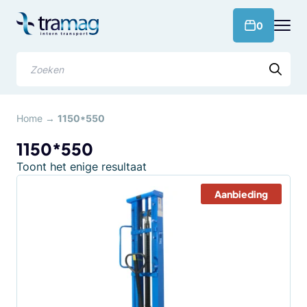
Meteen
naar
products 
0
de
content
Zoeken
Home
→
1150*550
1150*550
Toont het enige resultaat
Aanbieding
Dit
product
heeft
meerdere
variaties.
Deze
optie