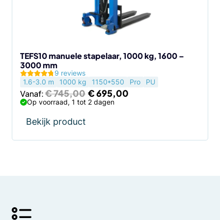
kan
gekozen
worden
op
de
TEFS10 manuele stapelaar, 1000 kg, 1600 –
3000 mm
productpagina
9 reviews
1.6-3.0 m
1000 kg
1150*550
Pro
PU
Oorspronkelijke
Huidige
€
745,00
€
695,00
Vanaf:
prijs
prijs
Op voorraad, 1 tot 2 dagen
was:
is:
€ 745,00.
€ 695,00.
Bekijk product