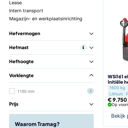
Lease
Intern transport
Magazijn- en werkplaatsinrichting
Hefvermogen
Hefmast
Hefhoogte
Vorklengte
WSi161 e
Initiële 
1600 kg
1150 mm
2
Lithium
€
9.750
Prijs
Op voorr
Bekijk
Waarom Tramag?