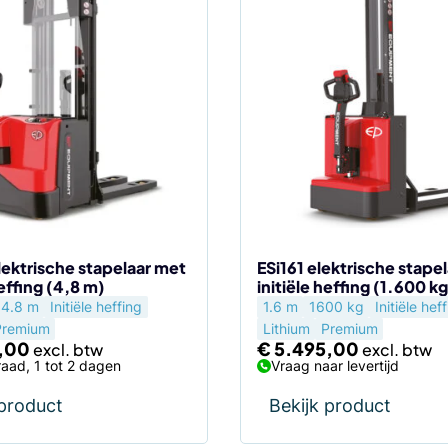
lektrische stapelaar met
ESi161 elektrische stape
heffing (4,8 m)
initiële heffing (1.600 kg
4.8 m
Initiële heffing
1.6 m
1600 kg
Initiële hef
Premium
Lithium
Premium
,00
€
5.495,00
aad, 1 tot 2 dagen
Vraag naar levertijd
 product
Bekijk product