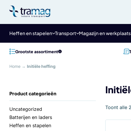
Meteen
naar
de
content
Heffen en stapelen
Transport
Magazijn en werkplaats
Grootste assortiment
Home
→
Initiële heffing
Initië
Toont alle 
Uncategorized
Batterijen en laders
Heffen en stapelen