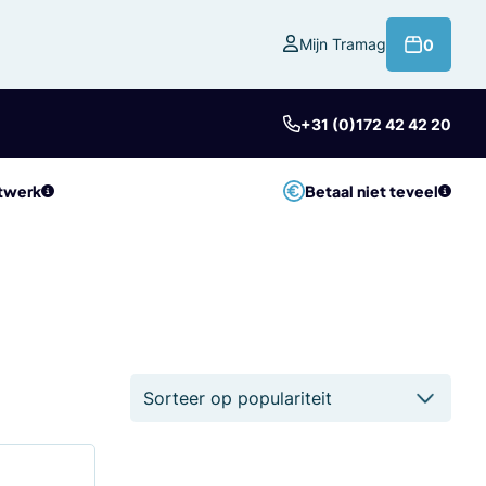
product
Mijn Tramag
0
+31 (0)172 42 42 20
twerk
Betaal niet teveel