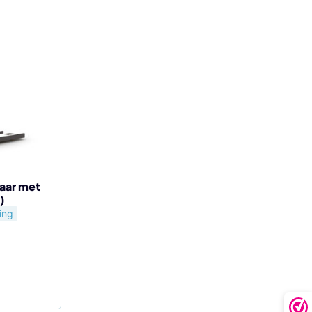
laar met
)
fing