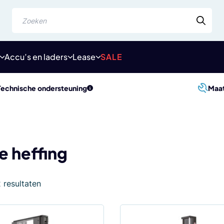
Zoeken
Accu’s en laders
Lease
SALE
Technische ondersteuning
Maa
le heffing
Gesorteerd
2 resultaten
op
populariteit