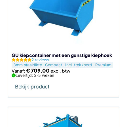
meerdere
variaties.
Deze
optie
kan
gekozen
worden
op
de
GU kiepcontainer met een gunstige kiephoek
2 reviews
productpagina
3mm staaldikte
Compact
Incl. trekkoord
Premium
€
709,00
Vanaf:
Levertijd: 3-5 weken
Bekijk product
Dit
product