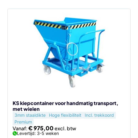
Dit
product
heeft
meerdere
variaties.
Deze
optie
kan
gekozen
worden
op
de
KS kiepcontainer voor handmatig transport,
met wielen
productpagina
3mm staaldikte
Hoge flexibiliteit
Incl. trekkoord
Premium
€
975,00
Vanaf:
Levertijd: 3-5 weken