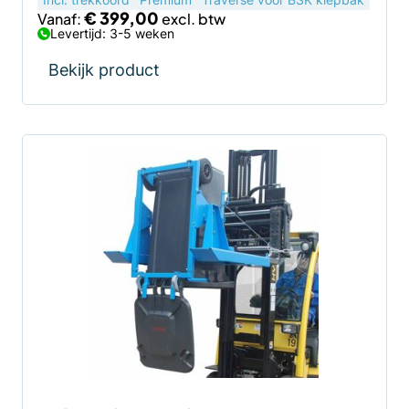
productpagina
€
399,00
Vanaf:
Levertijd: 3-5 weken
Bekijk product
Dit
product
heeft
meerdere
variaties.
Deze
optie
kan
gekozen
worden
op