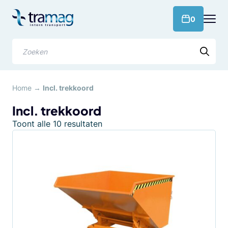
Meteen
naar
products 
0
de
content
Zoeken
Home
→
Incl. trekkoord
Incl. trekkoord
Gesorteerd
Toont alle 10 resultaten
op
populariteit
Dit
product
heeft
meerdere
variaties.
Deze
optie