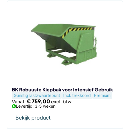
Dit
product
heeft
meerdere
variaties.
Deze
optie
kan
gekozen
worden
op
de
BK Robuuste Kiepbak voor Intensief Gebruik
Gunstig lastzwaartepunt
Incl. trekkoord
Premium
productpagina
€
759,00
Vanaf:
Levertijd: 3-5 weken
Bekijk product