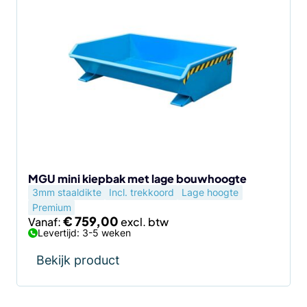
product
heeft
meerdere
variaties.
Deze
optie
kan
gekozen
worden
op
de
MGU mini kiepbak met lage bouwhoogte
3mm staaldikte
Incl. trekkoord
Lage hoogte
productpagina
Premium
€
759,00
Vanaf:
Levertijd: 3-5 weken
Bekijk product