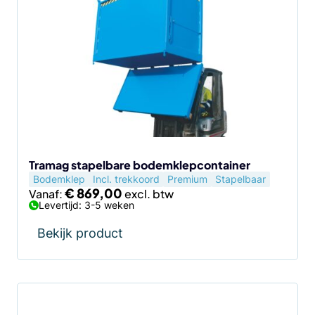
heeft
meerdere
variaties.
Deze
optie
kan
gekozen
worden
op
de
Tramag stapelbare bodemklepcontainer
Bodemklep
Incl. trekkoord
Premium
Stapelbaar
productpagina
€
869,00
Vanaf:
Levertijd: 3-5 weken
Bekijk product
Dit