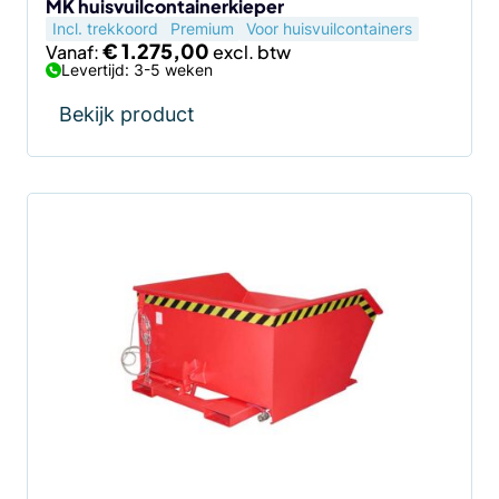
de
MK huisvuilcontainerkieper
Incl. trekkoord
Premium
Voor huisvuilcontainers
productpagina
€
1.275,00
Vanaf:
Levertijd: 3-5 weken
Bekijk product
Dit
product
heeft
meerdere
variaties.
Deze
optie
kan
gekozen
worden