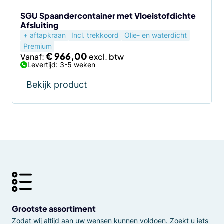
op
de
SGU Spaandercontainer met Vloeistofdichte
Afsluiting
productpagina
+ aftapkraan
Incl. trekkoord
Olie- en waterdicht
Premium
€
966,00
Vanaf:
Levertijd: 3-5 weken
Bekijk product
Grootste assortiment
Zodat wij altijd aan uw wensen kunnen voldoen. Zoekt u iets