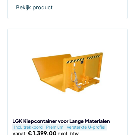
Bekijk product
Dit
product
heeft
meerdere
variaties.
Deze
optie
kan
gekozen
worden
op
de
LGK Kiepcontainer voor Lange Materialen
Incl. trekkoord
Premium
Versterkte U-profiel
productpagina
€
1.399,00
Vanaf: