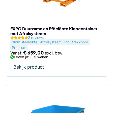
kan
gekozen
worden
op
de
EXPO Duurzame en Efficiënte Kiepcontainer
met Afrolsysteem
productpagina
2 reviews
3mm staaldikte
Afrolsysteem
Incl. trekkoord
Premium
€
659,00
Vanaf:
Levertijd: 3-5 weken
Bekijk product
Dit
product
heeft