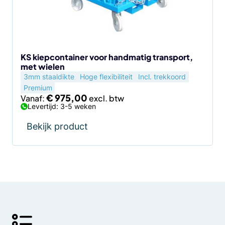
kan
gekozen
worden
op
de
KS kiepcontainer voor handmatig transport,
met wielen
productpagina
3mm staaldikte
Hoge flexibiliteit
Incl. trekkoord
Premium
€
975,00
Vanaf:
Levertijd: 3-5 weken
Bekijk product