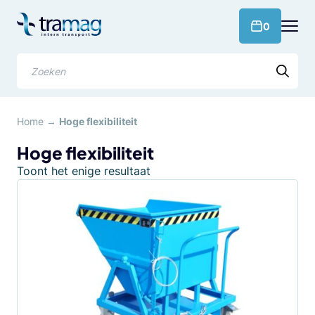
Meteen
naar
products 
0
de
content
Zoeken
Home
→
Hoge flexibiliteit
Hoge flexibiliteit
Toont het enige resultaat
Dit
product
heeft
meerdere
variaties.
Deze
optie