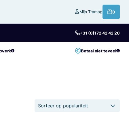
product
Mijn Tramag
0
+31 (0)172 42 42 20
twerk
Betaal niet teveel