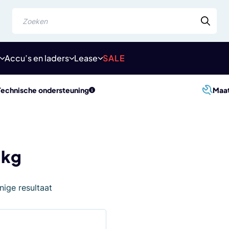
Zoeken
Accu’s en laders
Lease
SALE
Technische ondersteuning
Maa
 kg
nige resultaat