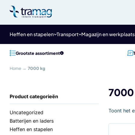
Meteen
naar
de
content
Heffen en stapelen
Transport
Magazijn en werkplaats
Grootste assortiment
Home
→
7000 kg
7000
Toont het e
Uncategorized
Batterijen en laders
Heffen en stapelen