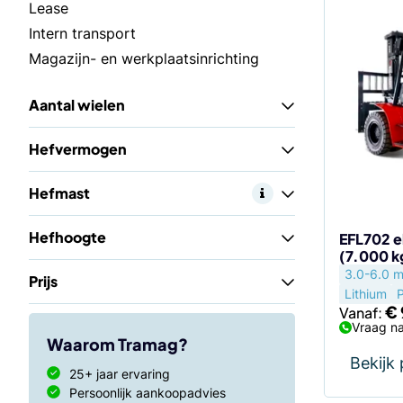
Dit
Lease
product
Intern transport
heeft
Magazijn- en werkplaatsinrichting
meerdere
variaties.
Aantal wielen
Deze
optie
Hefvermogen
kan
gekozen
Hefmast
worden
op
Hefhoogte
EFL702 e
de
(7.000 k
productp
3.0-6.0 
Prijs
Lithium
€
Vanaf:
Vraag na
Waarom Tramag?
Bekijk
25+ jaar ervaring
Persoonlijk aankoopadvies