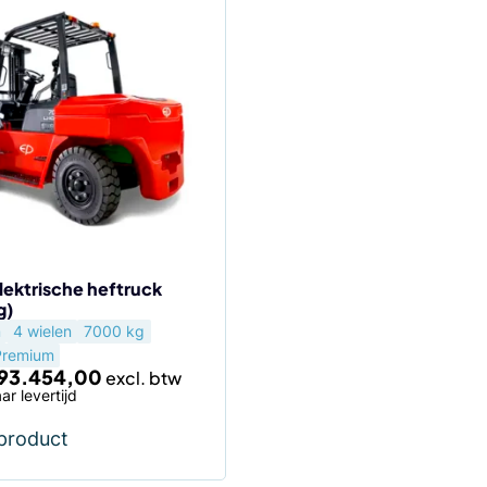
lektrische heftruck
g)
agina
m
4 wielen
7000 kg
Premium
93.454,00
ar levertijd
 product