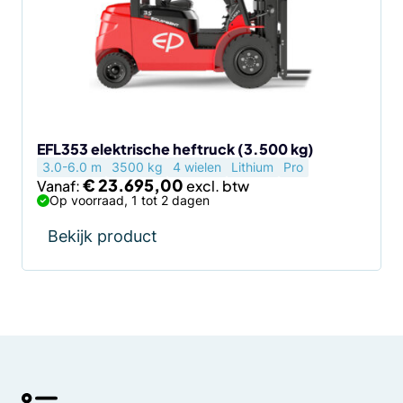
Deze
optie
kan
gekozen
worden
op
de
EFL353 elektrische heftruck (3.500 kg)
3.0-6.0 m
3500 kg
4 wielen
Lithium
Pro
productpagina
€
23.695,00
Vanaf:
Op voorraad, 1 tot 2 dagen
Bekijk product