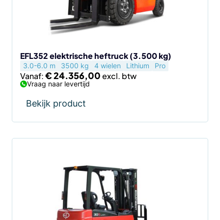
kan
gekozen
worden
op
de
EFL352 elektrische heftruck (3.500 kg)
3.0-6.0 m
3500 kg
4 wielen
Lithium
Pro
productpagina
€
24.356,00
Vanaf:
Vraag naar levertijd
Bekijk product
Dit
product
heeft
meerdere
variaties.
Deze