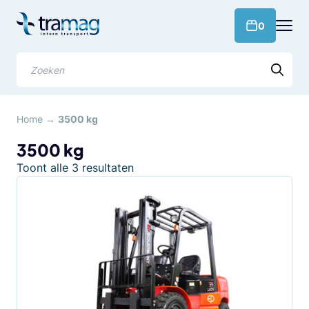
Meteen
naar
products 
0
de
content
Zoeken
Home
→
3500 kg
3500 kg
Gesorteerd
Toont alle 3 resultaten
op
populariteit
Dit
product
heeft
meerdere
variaties.
Deze
optie