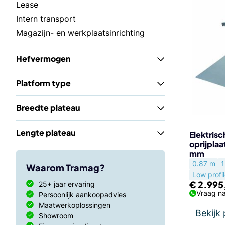
Lease
Intern transport
Magazijn- en werkplaatsinrichting
Hefvermogen
Platform type
Breedte plateau
Lengte plateau
Elektrisc
oprijplaa
mm
0.87 m
1
Waarom Tramag?
Low profi
€
2.995
25+ jaar ervaring
Vraag na
Persoonlijk aankoopadvies
Maatwerkoplossingen
Bekijk
Showroom