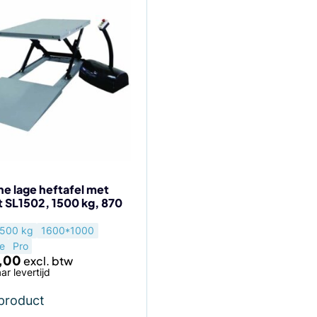
he lage heftafel met
t SL1502, 1500 kg, 870
500 kg
1600*1000
le
Pro
,00
ar levertijd
 product