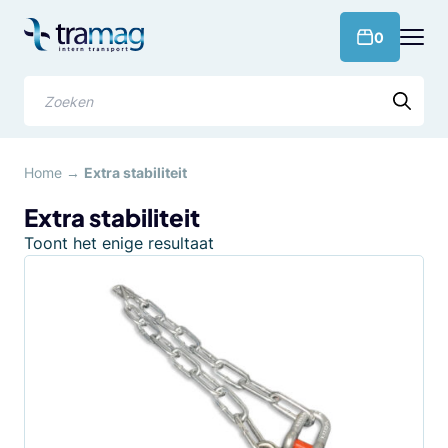
Meteen
naar
products 
0
de
content
Zoeken
Home
→
Extra stabiliteit
Extra stabiliteit
Toont het enige resultaat