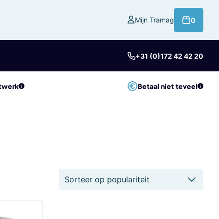
product
Mijn Tramag
0
+31 (0)172 42 42 20
twerk
Betaal niet teveel