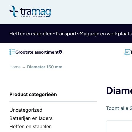
Meteen
naar
de
content
Heffen en stapelen
Transport
Magazijn en werkplaats
Grootste assortiment
Home
→
Diameter 150 mm
Diam
Toont alle 
Uncategorized
Batterijen en laders
Heffen en stapelen