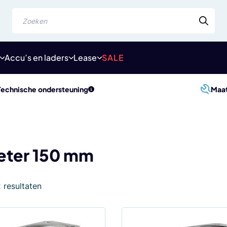
Zoeken
Accu’s en laders
Lease
SALE
Technische ondersteuning
Maa
eter 150 mm
Gesorteerd
2 resultaten
op
populariteit