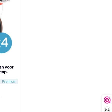
en voor
 cap.
Premium
n
9,3