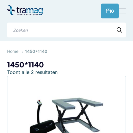
Meteen
naar
products 
0
de
content
Zoeken
Home
→
1450*1140
1450*1140
Gesorteerd
Toont alle 2 resultaten
op
populariteit