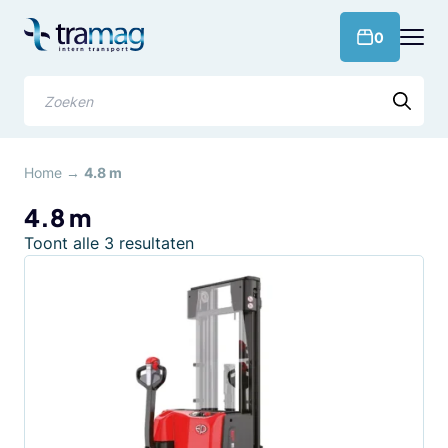
Meteen
naar
products 
0
de
content
Zoeken
Home
→
4.8 m
4.8 m
Gesorteerd
Toont alle 3 resultaten
op
populariteit