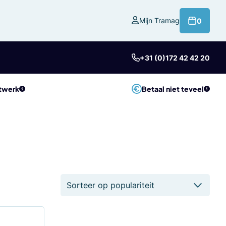
product
Mijn Tramag
0
+31 (0)172 42 42 20
twerk
Betaal niet teveel