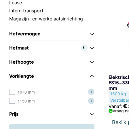
Dit
Lease
product
Intern transport
heeft
Magazijn- en werkplaatsinrichting
meerdere
variaties.
Hefvermogen
Deze
optie
Hefmast
kan
gekozen
Hefhoogte
worden
op
Vorklengte
de
Elektris
ES15-33D
productp
mm
1070 mm
1
1500 kg
Verstelba
1150 mm
1
€
Vanaf:
Vraag na
Prijs
Bekijk