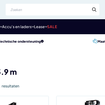
Zoeken
Accu’s en laders
Lease
SALE
Technische ondersteuning
Maa
3.9 m
Gesorteerd
2 resultaten
op
populariteit