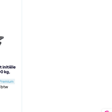
 initiële
0 kg,
Premium