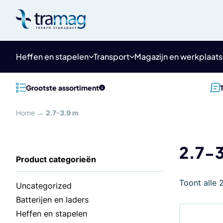
Meteen
naar
de
content
Heffen en stapelen
Transport
Magazijn en werkplaats
Grootste assortiment
Home
→
2.7-3.9 m
2.7-
Toont alle 
Uncategorized
Batterijen en laders
Heffen en stapelen