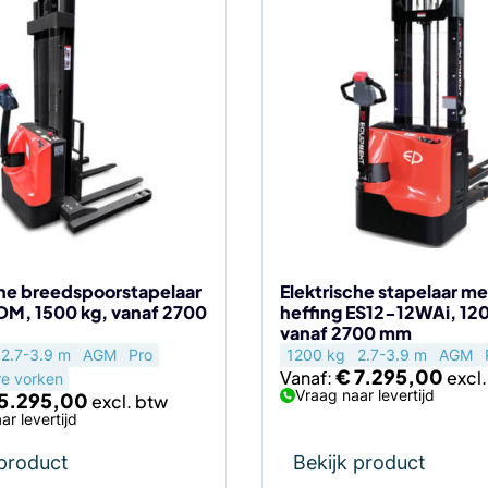
Dit
product
heeft
meerdere
variaties.
Deze
optie
kan
gekozen
worden
op
de
che breedspoorstapelaar
Elektrische stapelaar met
M, 1500 kg, vanaf 2700
heffing ES12-12WAi, 120
agina
productpagina
vanaf 2700 mm
2.7-3.9 m
AGM
Pro
1200 kg
2.7-3.9 m
AGM
€
7.295,00
Vanaf:
re vorken
Vraag naar levertijd
5.295,00
ar levertijd
 product
Bekijk product