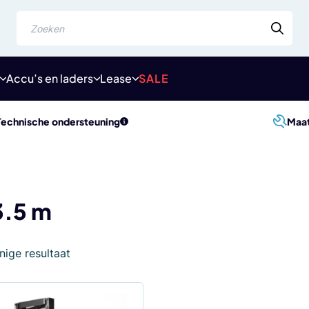
Zoeken
Accu’s en laders
Lease
SALE
Technische ondersteuning
Maa
3.5 m
nige resultaat