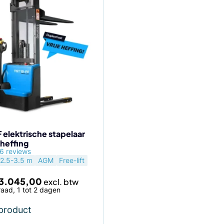
 elektrische stapelaar
 heffing
agina
6 reviews
2.5-3.5 m
AGM
Free-lift
3.045,00
aad, 1 tot 2 dagen
 product