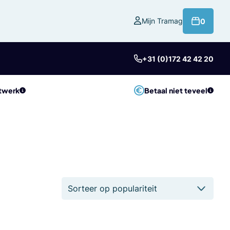
product
Mijn Tramag
0
+31 (0)172 42 42 20
twerk
Betaal niet teveel