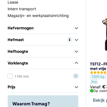
Dit
Lease
product
Intern transport
heeft
Magazijn- en werkplaatsinrichting
meerdere
variaties.
Hefvermogen
Deze
optie
Hefmast
kan
gekozen
Hefhoogte
worden
op
Vorklengte
de
TST12-FF
met vrije
productp
1150 mm
1200 kg
1
Pro
€
Vanaf:
Prijs
Op voorr
Bekijk
Waarom Tramag?