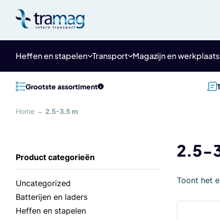
Meteen
naar
de
content
Heffen en stapelen
Transport
Magazijn en werkplaats
Grootste assortiment
Home
→
2.5-3.5 m
2.5-
Toont het e
Uncategorized
Batterijen en laders
Heffen en stapelen