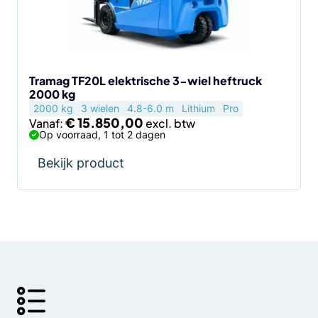
kan
gekozen
worden
op
de
Tramag TF20L elektrische 3-wiel heftruck
2000 kg
productpagina
2000 kg
3 wielen
4.8-6.0 m
Lithium
Pro
€
15.850,00
Vanaf:
Op voorraad, 1 tot 2 dagen
Bekijk product