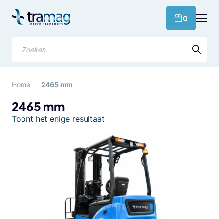
Meteen
naar
products 
0
de
content
Zoeken
Home
→
2465 mm
2465 mm
Toont het enige resultaat
Dit
product
heeft
meerdere
variaties.
Deze
optie