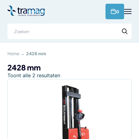
Meteen
naar
products 
0
de
content
Zoeken
Home
→
2428 mm
2428 mm
Gesorteerd
Toont alle 2 resultaten
op
populariteit
Dit
product
heeft
meerdere
variaties.
Deze
optie