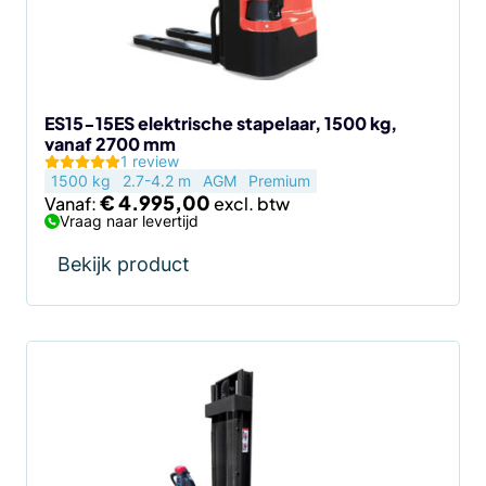
kan
gekozen
worden
op
de
ES15-15ES elektrische stapelaar, 1500 kg,
vanaf 2700 mm
productpagina
1 review
1500 kg
2.7-4.2 m
AGM
Premium
€
4.995,00
Vanaf:
Vraag naar levertijd
Bekijk product
Dit
product
heeft
meerdere