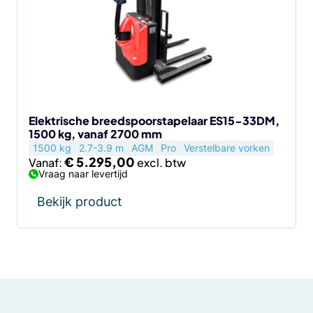
variaties.
Deze
optie
kan
gekozen
worden
op
de
Elektrische breedspoorstapelaar ES15-33DM,
1500 kg, vanaf 2700 mm
productpagina
1500 kg
2.7-3.9 m
AGM
Pro
Verstelbare vorken
€
5.295,00
Vanaf:
Vraag naar levertijd
Bekijk product