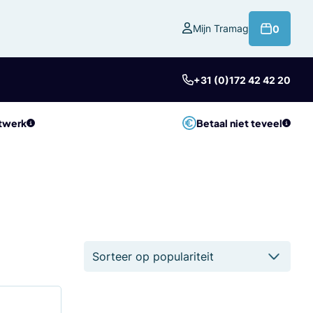
product
Mijn Tramag
0
+31 (0)172 42 42 20
twerk
Betaal niet teveel