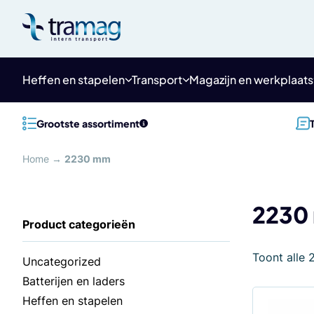
Meteen
naar
de
content
Heffen en stapelen
Transport
Magazijn en werkplaats
Grootste assortiment
Home
→
2230 mm
2230
Toont alle 
Uncategorized
Batterijen en laders
Heffen en stapelen