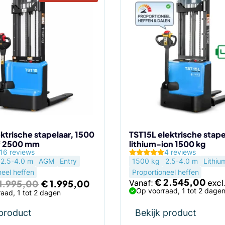
Dit
product
heeft
meerdere
variaties.
Deze
optie
kan
gekozen
worden
op
de
ktrische stapelaar, 1500
TST15L elektrische stape
f 2500 mm
lithium-ion 1500 kg
agina
productpagina
16 reviews
4 reviews
2.5-4.0 m
AGM
Entry
1500 kg
2.5-4.0 m
Lithiu
neel heffen
Proportioneel heffen
Oorspronkelijke
Huidige
€
2.545,00
Vanaf:
1.995,00
€
1.995,00
prijs
prijs
Op voorraad, 1 tot 2 dage
aad, 1 tot 2 dagen
was:
is:
€ 1.995,00.
€ 1.995,00.
 product
Bekijk product