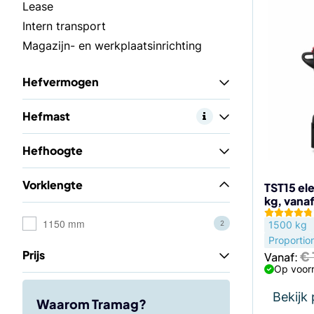
Dit
Lease
product
Intern transport
heeft
Magazijn- en werkplaatsinrichting
meerdere
variaties.
Hefvermogen
Deze
optie
Hefmast
kan
gekozen
Hefhoogte
worden
op
Vorklengte
de
TST15 ele
kg, vana
productp
1150 mm
1500 kg
2
Proportio
Prijs
€
Vanaf:
Op voorr
Bekijk
Waarom Tramag?