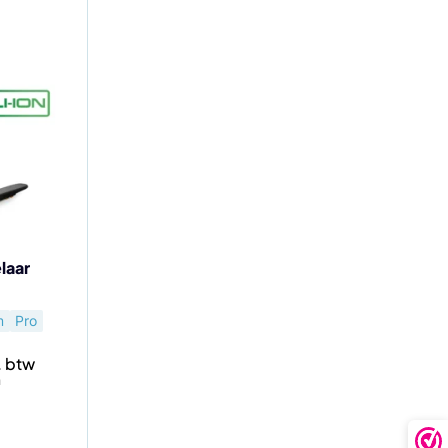
laar
m
Pro
n