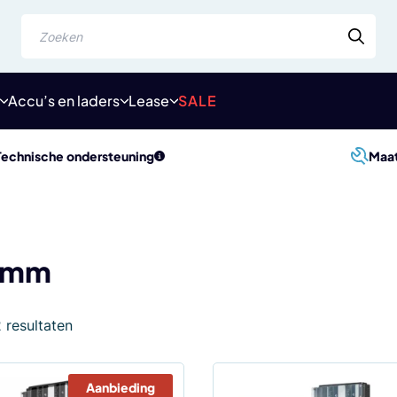
Zoeken
Accu’s en laders
Lease
SALE
Technische ondersteuning
Maa
 mm
Gesorteerd
2 resultaten
op
populariteit
Aanbieding