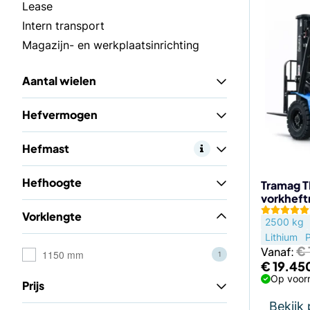
Dit
Lease
product
Intern transport
heeft
Magazijn- en werkplaatsinrichting
meerdere
variaties.
Aantal wielen
Deze
optie
Hefvermogen
kan
gekozen
Hefmast
worden
op
Hefhoogte
de
Tramag T
vorkheft
productp
Vorklengte
2500 kg
Lithium
€
Vanaf:
1150 mm
1
Oorspron
€
19.45
prijs
Op voorr
Prijs
was:
€ 19.950
Bekijk