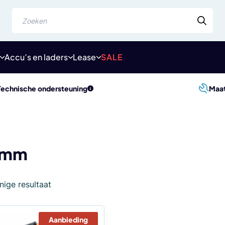
Zoeken
Accu’s en laders
Lease
SALE
Technische ondersteuning
Maa
 mm
nige resultaat
Aanbieding