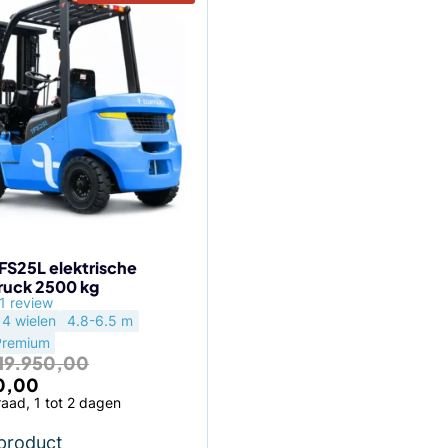
FS25L elektrische
ruck 2500 kg
agina
1 review
4 wielen
4.8-6.5 m
Premium
19.950,00
kelijke
Huidige
0,00
prijs
aad, 1 tot 2 dagen
is:
,00.
€ 19.450,00.
 product