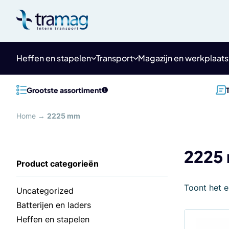
Meteen
naar
de
content
Heffen en stapelen
Transport
Magazijn en werkplaats
Grootste assortiment
Home
→
2225 mm
2225
Toont het e
Uncategorized
Batterijen en laders
Heffen en stapelen