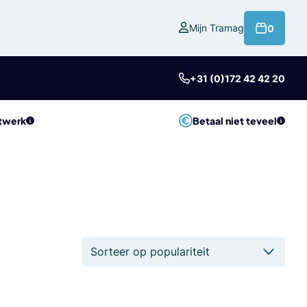
product
Mijn Tramag
0
+31 (0)172 42 42 20
twerk
Betaal niet teveel