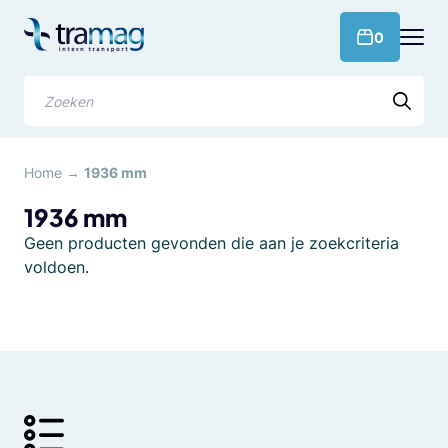
Meteen
naar
products 
0
de
content
Zoeken
Home
→
1936 mm
1936 mm
Geen producten gevonden die aan je zoekcriteria
voldoen.