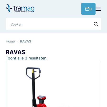
Meteen
naar
products 
0
de
content
Zoeken
Home
→
RAVAS
RAVAS
Gesorteerd
Toont alle 3 resultaten
op
populariteit