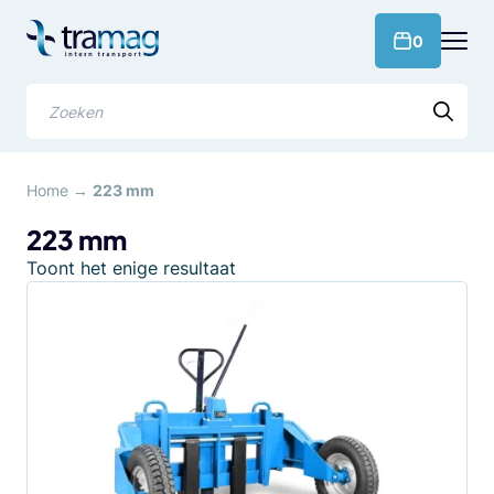
Meteen
naar
products 
0
de
content
Zoeken
Home
→
223 mm
223 mm
Toont het enige resultaat