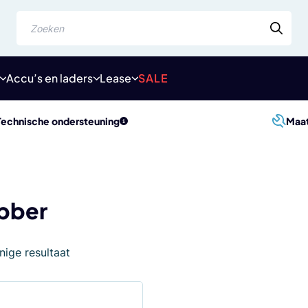
Zoeken
Accu’s en laders
Lease
SALE
Technische ondersteuning
Maa
bber
nige resultaat