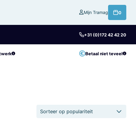
product
Mijn Tramag
0
+31 (0)172 42 42 20
twerk
Betaal niet teveel