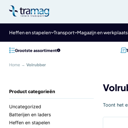
Meteen
naar
de
content
Heffen en stapelen
Transport
Magazijn en werkplaats
Grootste assortiment
Home
→
Volrubber
Volru
Toont het e
Uncategorized
Batterijen en laders
Heffen en stapelen