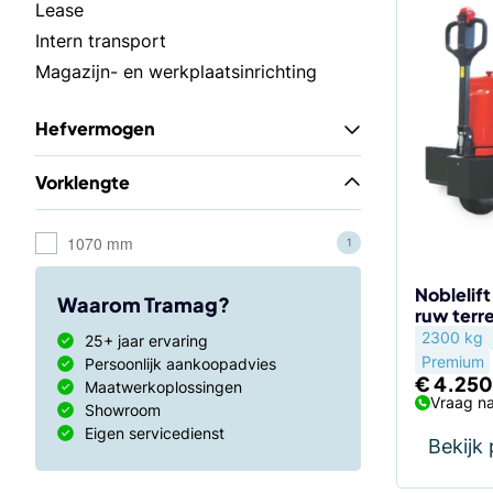
Lease
Intern transport
Magazijn- en werkplaatsinrichting
Hefvermogen
Vorklengte
1070 mm
1
Noblelif
Waarom Tramag?
ruw terr
2300 kg
25+ jaar ervaring
Premium
Persoonlijk aankoopadvies
€
4.250
Maatwerkoplossingen
Vraag na
Showroom
Eigen servicedienst
Bekijk