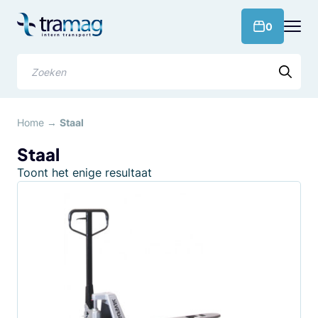
Meteen
naar
products 
0
de
content
Zoeken
Home
→
Staal
Staal
Toont het enige resultaat