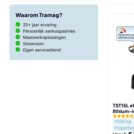
Waarom Tramag?
25+ jaar ervaring
Dit
Persoonlijk aankoopadvies
product
Maatwerkoplossingen
heeft
Showroom
meerdere
Eigen servicedienst
variaties.
Deze
optie
kan
gekozen
worden
op
de
TST15L e
lithium-
productp
1500 kg
Proportio
€