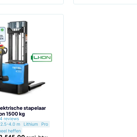
lektrische stapelaar
ion 1500 kg
agina
4 reviews
2.5-4.0 m
Lithium
Pro
neel heffen
2.545,00