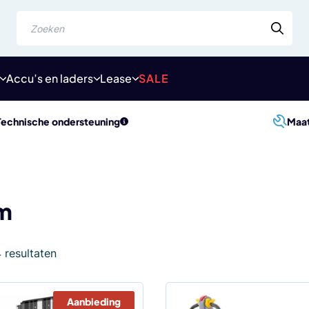
Zoeken
Accu’s en laders
Lease
SALE
Technische ondersteuning
Maa
m
Gesorteerd
4 resultaten
op
populariteit
Aanbieding