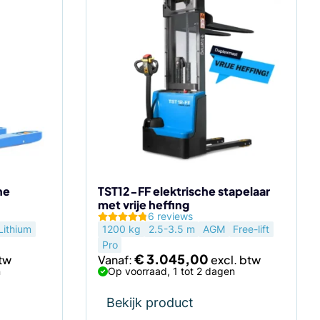
Dit
product
heeft
meerdere
variaties.
Deze
optie
kan
gekozen
worden
op
de
he
TST12-FF elektrische stapelaar
met vrije heffing
productpagina
6 reviews
Lithium
1200 kg
2.5-3.5 m
AGM
Free-lift
Pro
€
3.045,00
Vanaf:
n
Op voorraad, 1 tot 2 dagen
Bekijk product