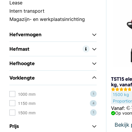
Dit
Lease
product
Intern transport
heeft
Magazijn- en werkplaatsinrichting
meerdere
variaties.
Hefvermogen
Deze
optie
Hefmast
kan
gekozen
Hefhoogte
worden
op
Vorklengte
de
TST15 ele
kg, vana
productp
1000 mm
1500 kg
1
Proportio
1150 mm
4
€
Vanaf:
1500 mm
Op voorr
1
Bekijk
Prijs