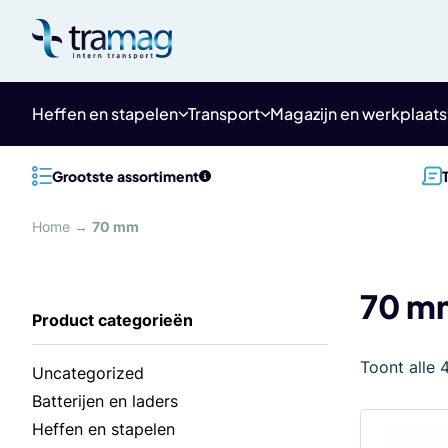
Meteen
naar
de
content
Heffen en stapelen
Transport
Magazijn en werkplaats
Grootste assortiment
Home
→
70 mm
70 m
Toont alle 
Uncategorized
Batterijen en laders
Heffen en stapelen