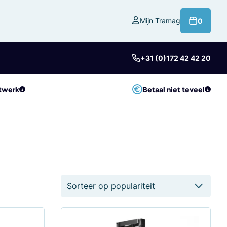
product
Mijn Tramag
0
+31 (0)172 42 42 20
twerk
Betaal niet teveel