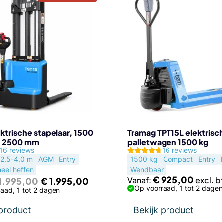
Dit
product
heeft
meerdere
variaties.
Deze
optie
kan
gekozen
worden
op
de
ktrische stapelaar, 1500
Tramag TPT15L elektrisc
f 2500 mm
palletwagen 1500 kg
agina
productpagina
16 reviews
16 reviews
2.5-4.0 m
AGM
Entry
1500 kg
Compact
Entry
neel heffen
Wendbaar
Oorspronkelijke
Huidige
€
925,00
Vanaf:
1.995,00
€
1.995,00
prijs
prijs
Op voorraad, 1 tot 2 dage
aad, 1 tot 2 dagen
was:
is:
€ 1.995,00.
€ 1.995,00.
 product
Bekijk product