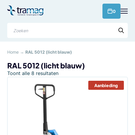
Meteen
naar
products 
0
de
content
Zoeken
Home
→
RAL 5012 (licht blauw)
RAL 5012 (licht blauw)
Gesorteerd
Toont alle 8 resultaten
op
Aanbieding
populariteit
Dit
product
heeft
meerdere
variaties.
Deze
optie