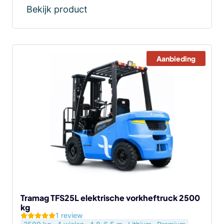
Bekijk product
Aanbieding
Dit
product
heeft
meerdere
variaties.
Deze
optie
kan
gekozen
worden
op
de
Tramag TFS25L elektrische vorkheftruck 2500
kg
productpagina
1 review