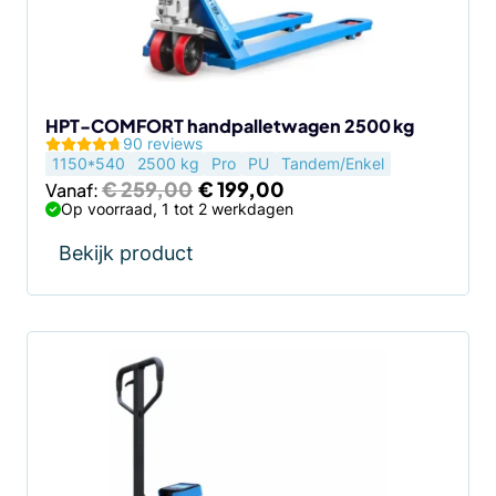
kan
gekozen
worden
op
de
HPT-COMFORT handpalletwagen 2500 kg
90 reviews
productpagina
1150*540
2500 kg
Pro
PU
Tandem/Enkel
Oorspronkelijke
Huidige
€
259,00
€
199,00
Vanaf:
prijs
prijs
Op voorraad, 1 tot 2 werkdagen
was:
is:
€ 259,00.
€ 199,00.
Bekijk product