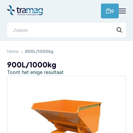
Meteen
naar
products 
0
de
content
Zoeken
Home
→
900L/1000kg
900L/1000kg
Toont het enige resultaat
Dit
product
heeft
meerdere
variaties.
Deze
optie