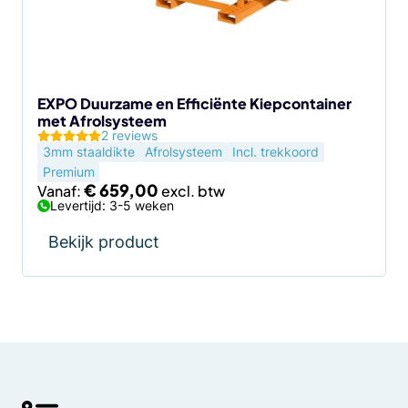
kan
gekozen
worden
op
de
EXPO Duurzame en Efficiënte Kiepcontainer
met Afrolsysteem
productpagina
2 reviews
3mm staaldikte
Afrolsysteem
Incl. trekkoord
Premium
€
659,00
Vanaf:
Levertijd: 3-5 weken
Bekijk product