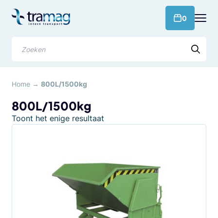
Meteen
naar
products 
0
de
content
Zoeken
Home
→
800L/1500kg
800L/1500kg
Toont het enige resultaat
Dit
product
heeft
meerdere
variaties.
Deze
optie