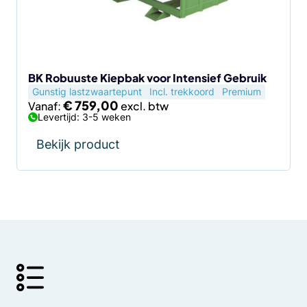
kan
gekozen
worden
op
de
BK Robuuste Kiepbak voor Intensief Gebruik
Gunstig lastzwaartepunt
Incl. trekkoord
Premium
productpagina
€
759,00
Vanaf:
Levertijd: 3-5 weken
Bekijk product