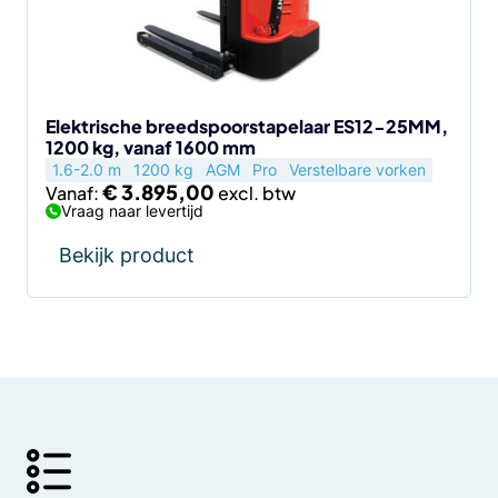
kan
gekozen
worden
op
de
Elektrische breedspoorstapelaar ES12-25MM,
1200 kg, vanaf 1600 mm
productpagina
1.6-2.0 m
1200 kg
AGM
Pro
Verstelbare vorken
€
3.895,00
Vanaf:
Vraag naar levertijd
Bekijk product