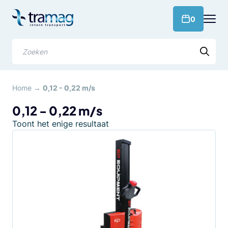
Meteen
naar
products 
0
de
content
Zoeken
Home
→
0,12 - 0,22 m/s
0,12 - 0,22 m/s
Toont het enige resultaat
Dit
product
heeft
meerdere
variaties.
Deze
optie