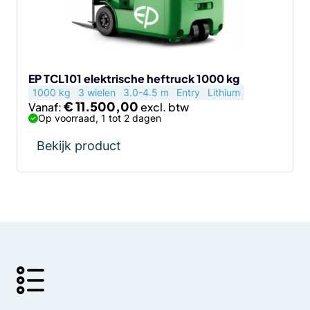
kan
gekozen
worden
op
de
EP TCL101 elektrische heftruck 1000 kg
1000 kg
3 wielen
3.0-4.5 m
Entry
Lithium
productpagina
€
11.500,00
Vanaf:
Op voorraad, 1 tot 2 dagen
Bekijk product