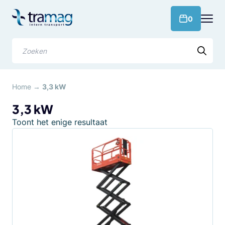
Meteen
naar
products 
0
de
content
Zoeken
Home
→
3,3 kW
3,3 kW
Toont het enige resultaat