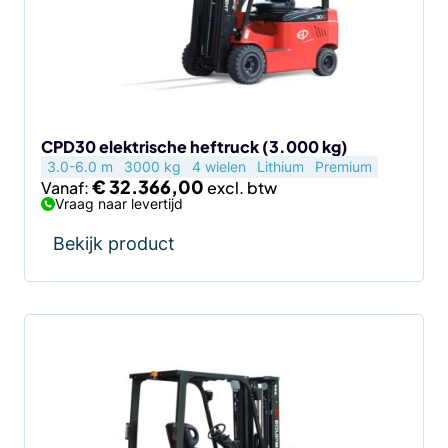
Deze
optie
kan
gekozen
worden
op
de
CPD30 elektrische heftruck (3.000 kg)
3.0-6.0 m
3000 kg
4 wielen
Lithium
Premium
productpagina
€
32.366,00
Vanaf:
Vraag naar levertijd
Bekijk product
Dit
product
heeft
meerdere