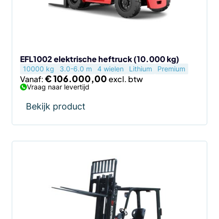
kan
gekozen
worden
op
de
EFL1002 elektrische heftruck (10.000 kg)
10000 kg
3.0-6.0 m
4 wielen
Lithium
Premium
productpagina
€
106.000,00
Vanaf:
Vraag naar levertijd
Bekijk product
Dit
product
heeft
meerdere
variaties.