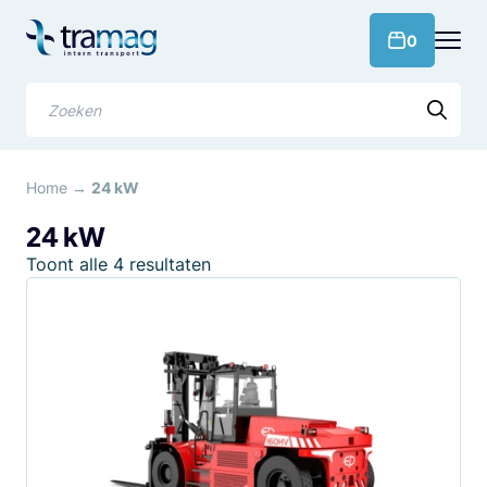
Meteen
naar
products 
0
de
content
Zoeken
Home
→
24 kW
24 kW
Gesorteerd
Toont alle 4 resultaten
op
populariteit