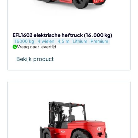
EFL1602 elektrische heftruck (16.000 kg)
16000 kg
4 wielen
4.5 m
Lithium
Premium
Vraag naar levertijd
Bekijk product
Dit
product
heeft
meerdere
variaties.
Deze
optie