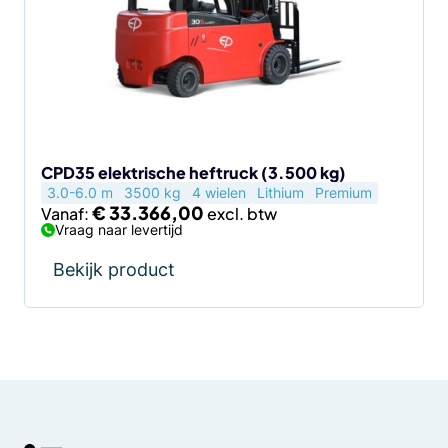
variaties.
Deze
optie
kan
gekozen
worden
op
de
CPD35 elektrische heftruck (3.500 kg)
3.0-6.0 m
3500 kg
4 wielen
Lithium
Premium
productpagina
€
33.366,00
Vanaf:
Vraag naar levertijd
Bekijk product