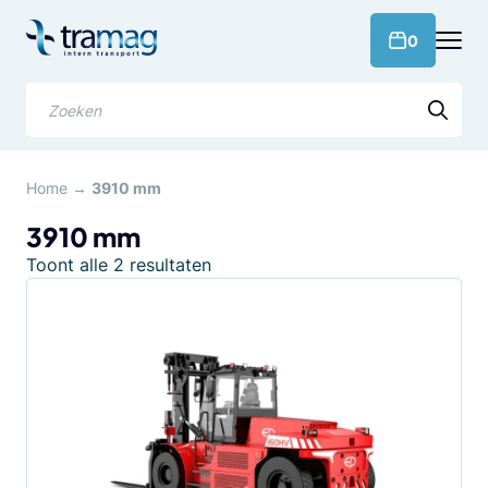
Meteen
naar
products 
0
de
content
Zoeken
Home
→
3910 mm
3910 mm
Gesorteerd
Toont alle 2 resultaten
op
populariteit