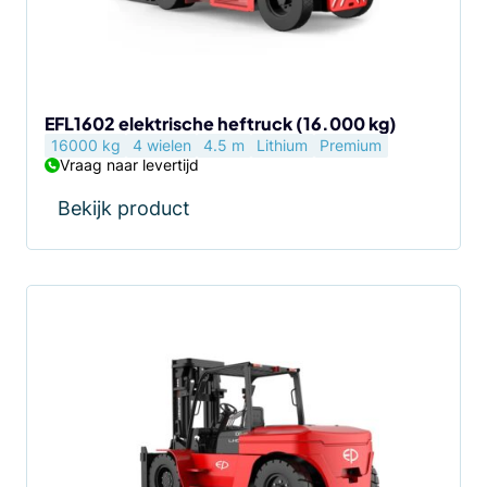
EFL1602 elektrische heftruck (16.000 kg)
16000 kg
4 wielen
4.5 m
Lithium
Premium
Vraag naar levertijd
Bekijk product
Dit
product
heeft
meerdere
variaties.
Deze
optie