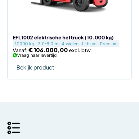
kan
gekozen
worden
op
de
EFL1002 elektrische heftruck (10.000 kg)
10000 kg
3.0-6.0 m
4 wielen
Lithium
Premium
productpagina
€
106.000,00
Vanaf:
Vraag naar levertijd
Bekijk product