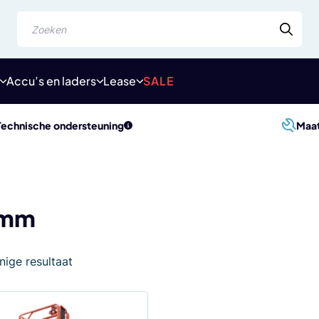
Zoeken
Accu’s en laders
Lease
SALE
Technische ondersteuning
Maa
 mm
nige resultaat