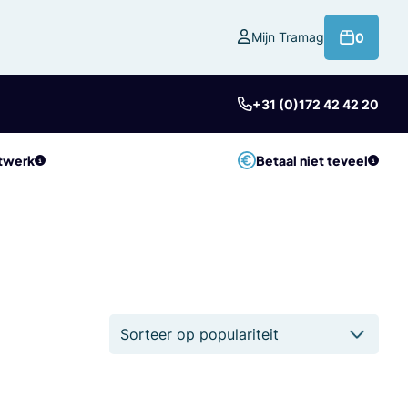
product
Mijn Tramag
0
+31 (0)172 42 42 20
twerk
Betaal niet teveel