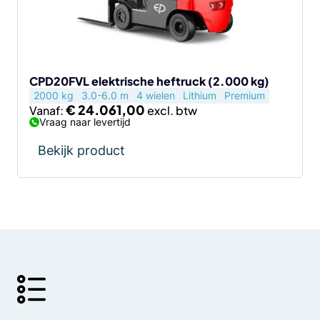
kan
gekozen
worden
op
de
CPD20FVL elektrische heftruck (2.000 kg)
2000 kg
3.0-6.0 m
4 wielen
Lithium
Premium
productpagina
€
24.061,00
Vanaf:
Vraag naar levertijd
Bekijk product