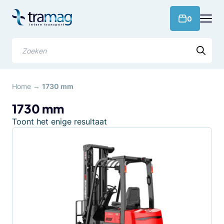
Meteen
naar
products 
0
de
content
Zoeken
Home
→
1730 mm
1730 mm
Toont het enige resultaat
Dit
product
heeft
meerdere
variaties.
Deze
optie