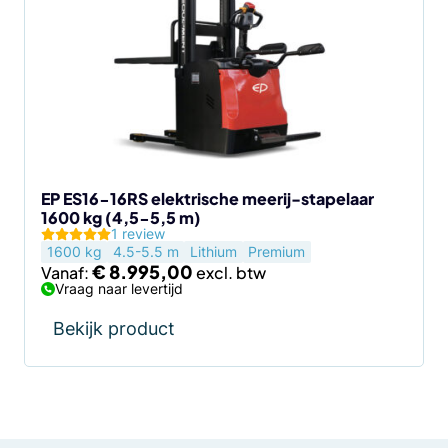
meerdere
variaties.
Deze
optie
kan
gekozen
worden
op
de
EP ES16-16RS elektrische meerij-stapelaar
1600 kg (4,5-5,5 m)
productpagina
1 review
1600 kg
4.5-5.5 m
Lithium
Premium
€
8.995,00
Vanaf:
Vraag naar levertijd
Bekijk product