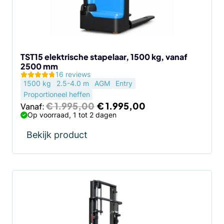
kan
gekozen
worden
op
de
TST15 elektrische stapelaar, 1500 kg, vanaf
2500 mm
productpagina
16 reviews
1500 kg
2.5-4.0 m
AGM
Entry
Proportioneel heffen
Oorspronkelijke
Huidige
€
1.995,00
€
1.995,00
Vanaf:
prijs
prijs
Op voorraad, 1 tot 2 dagen
was:
is:
€ 1.995,00.
€ 1.995,00.
Bekijk product
Dit
product
heeft