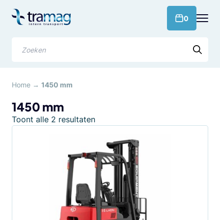
Meteen
naar
products 
0
de
content
Zoeken
Home
→
1450 mm
1450 mm
Gesorteerd
Toont alle 2 resultaten
op
populariteit
Dit
product
heeft
meerdere
variaties.
Deze
optie