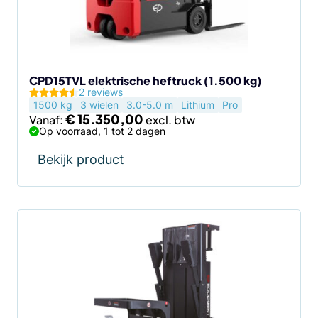
kan
gekozen
worden
op
de
CPD15TVL elektrische heftruck (1.500 kg)
2 reviews
productpagina
1500 kg
3 wielen
3.0-5.0 m
Lithium
Pro
€
15.350,00
Vanaf:
Op voorraad, 1 tot 2 dagen
Bekijk product