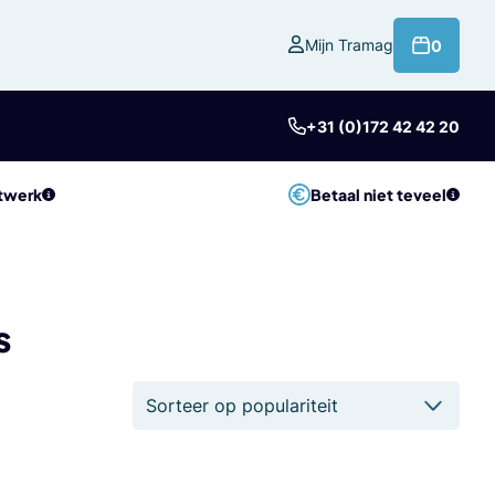
product
Mijn Tramag
0
+31 (0)172 42 42 20
twerk
Betaal niet teveel
s