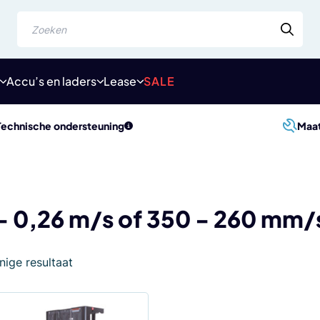
Zoeken
Accu’s en laders
Lease
SALE
Technische ondersteuning
Maa
- 0,26 m/s of 350 - 260 mm/
nige resultaat