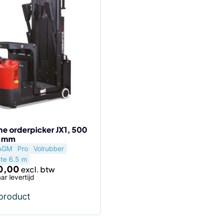
he orderpicker JX1, 500
0 mm
AGM
Pro
Volrubber
te 6.5 m
0,00
ar levertijd
 product