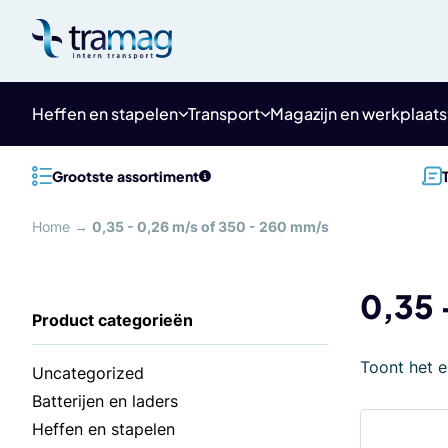
Meteen
naar
de
content
Heffen en stapelen
Transport
Magazijn en werkplaats
Grootste assortiment
Home
→
0,35 - 0,26 m/s of 350 - 260 mm/s
0,35 
Toont het e
Uncategorized
Batterijen en laders
Heffen en stapelen