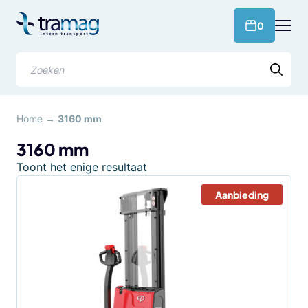
Meteen
naar
products 
0
de
content
Zoeken
Home
→
3160 mm
3160 mm
Toont het enige resultaat
Aanbieding
Dit
product
heeft
meerdere
variaties.
Deze
optie