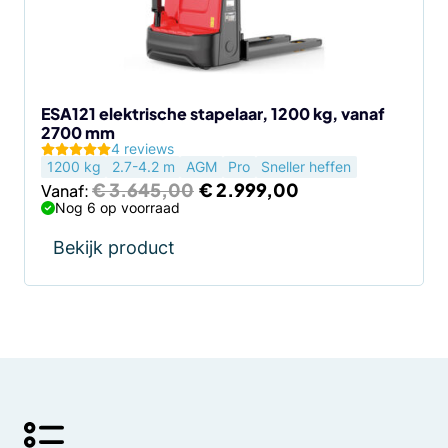
kan
gekozen
worden
op
de
ESA121 elektrische stapelaar, 1200 kg, vanaf
2700 mm
productpagina
4 reviews
1200 kg
2.7-4.2 m
AGM
Pro
Sneller heffen
Oorspronkelijke
Huidige
€
3.645,00
€
2.999,00
Vanaf:
prijs
prijs
Nog 6 op voorraad
was:
is:
€ 3.645,00.
€ 2.999,00.
Bekijk product