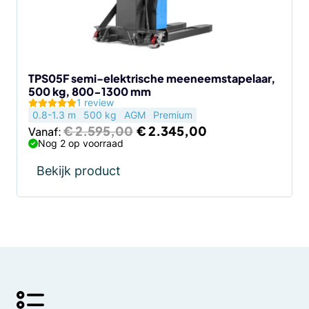
kan
gekozen
worden
op
de
TPS05F semi-elektrische meeneemstapelaar,
500 kg, 800-1300 mm
productpagina
1 review
0.8-1.3 m
500 kg
AGM
Premium
Oorspronkelijke
Huidige
€
2.595,00
€
2.345,00
Vanaf:
prijs
prijs
Nog 2 op voorraad
was:
is:
€ 2.595,00.
€ 2.345,00.
Bekijk product