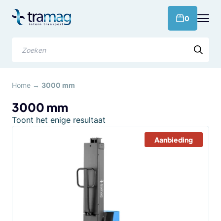
Meteen
naar
products 
0
de
content
Zoeken
Home
→
3000 mm
3000 mm
Toont het enige resultaat
Aanbieding
Dit
product
heeft
meerdere
variaties.
Deze
optie