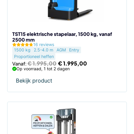
kan
gekozen
worden
op
de
TST15 elektrische stapelaar, 1500 kg, vanaf
2500 mm
productpagina
16 reviews
1500 kg
2.5-4.0 m
AGM
Entry
Proportioneel heffen
Oorspronkelijke
Huidige
€
1.995,00
€
1.995,00
Vanaf:
prijs
prijs
Op voorraad, 1 tot 2 dagen
was:
is:
€ 1.995,00.
€ 1.995,00.
Bekijk product
Dit
product
heeft