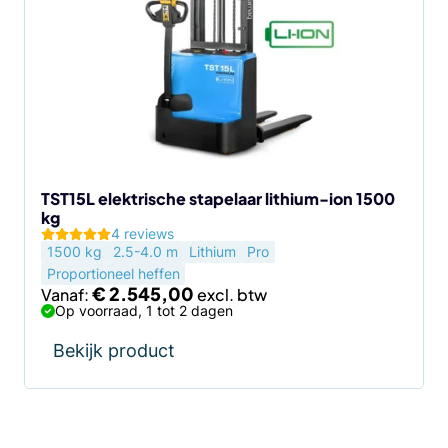
meerdere
variaties.
Deze
optie
kan
gekozen
worden
op
de
TST15L elektrische stapelaar lithium-ion 1500
kg
productpagina
4 reviews
1500 kg
2.5-4.0 m
Lithium
Pro
Proportioneel heffen
€
2.545,00
Vanaf:
Op voorraad, 1 tot 2 dagen
Bekijk product