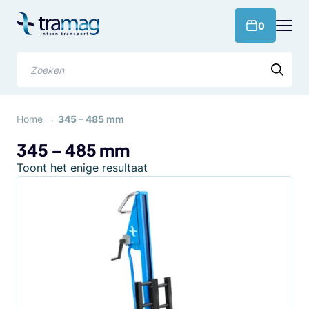
Meteen
naar
products 
0
de
content
Zoeken
Home
→
345 – 485 mm
345 – 485 mm
Toont het enige resultaat