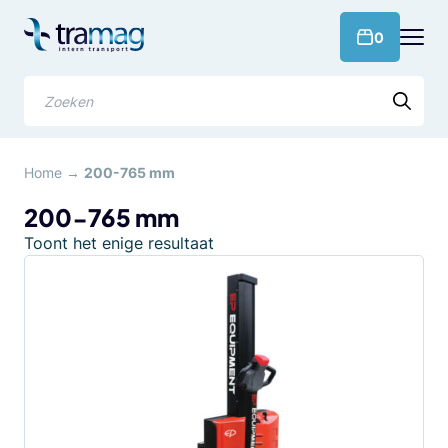
Meteen
naar
products 
0
de
content
Zoeken
Home
→
200-765 mm
200-765 mm
Toont het enige resultaat
Dit
product
heeft
meerdere
variaties.
Deze
optie