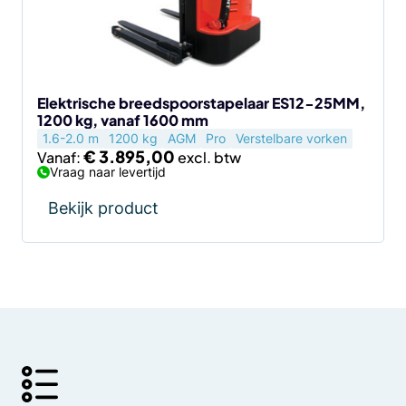
kan
gekozen
worden
op
de
Elektrische breedspoorstapelaar ES12-25MM,
1200 kg, vanaf 1600 mm
productpagina
1.6-2.0 m
1200 kg
AGM
Pro
Verstelbare vorken
€
3.895,00
Vanaf:
Vraag naar levertijd
Bekijk product