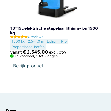
kan
gekozen
worden
op
de
TST15L elektrische stapelaar lithium-ion 1500
kg
productpagina
4 reviews
1500 kg
2.5-4.0 m
Lithium
Pro
Proportioneel heffen
€
2.545,00
Vanaf:
Op voorraad, 1 tot 2 dagen
Bekijk product