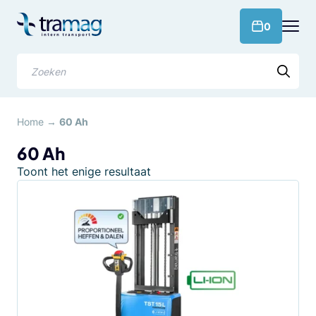
Meteen
naar
products 
0
de
content
Zoeken
Home
→
60 Ah
60 Ah
Toont het enige resultaat
Dit
product
heeft
meerdere
variaties.
Deze
optie