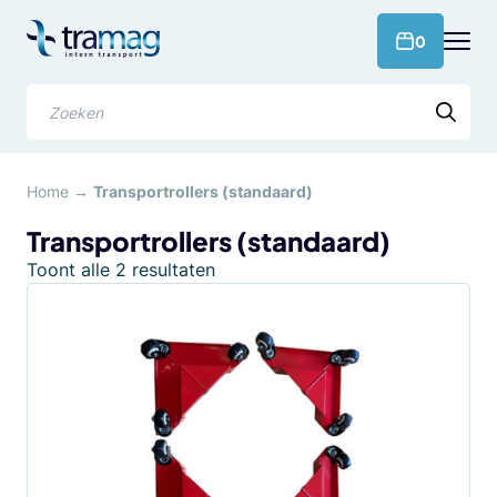
Meteen
naar
products 
0
de
content
Zoeken
Home
→
Transportrollers (standaard)
Transportrollers (standaard)
Gesorteerd
Toont alle 2 resultaten
op
populariteit