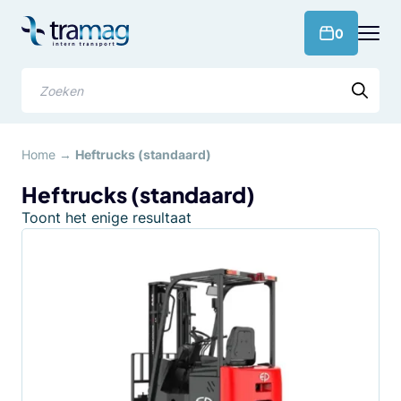
Meteen
naar
products 
0
de
content
Zoeken
Home
→
Heftrucks (standaard)
Heftrucks (standaard)
Toont het enige resultaat
Dit
product
heeft
meerdere
variaties.
Deze
optie