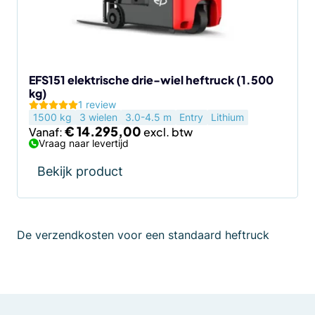
kan
gekozen
worden
op
de
EFS151 elektrische drie-wiel heftruck (1.500
kg)
productpagina
1 review
1500 kg
3 wielen
3.0-4.5 m
Entry
Lithium
€
14.295,00
Vanaf:
Vraag naar levertijd
Bekijk product
De verzendkosten voor een standaard heftruck